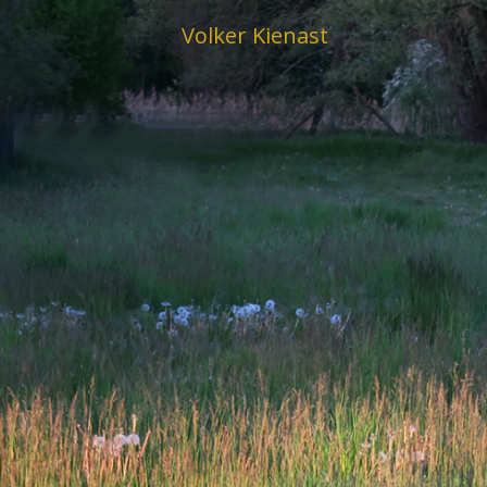
Skip
Volker Kienast
to
content