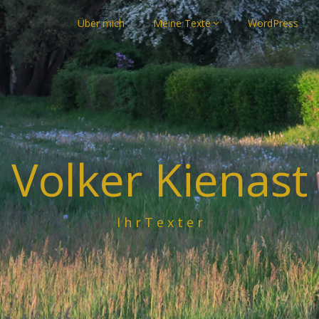
Über mich
Meine Texte
WordPress
Volker Kienast
I h r T e x t e r