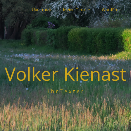
Über mich
Meine Texte
WordPress
Volker Kienast
I h r T e x t e r