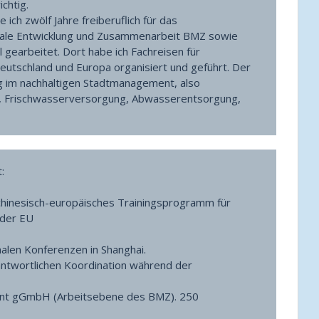
ichtig.
 ich zwölf Jahre freiberuflich für das
onale Entwicklung und Zusammenarbeit BMZ sowie
 gearbeitet. Dort habe ich Fachreisen für
eutschland und Europa organisiert und geführt. Der
g im nachhaltigen Stadtmanagement, also
 Frischwasserversorgung, Abwasserentsorgung,
:
chinesisch-europäisches Trainingsprogramm für
 der EU
nalen Konferenzen in Shanghai.
rantwortlichen Koordination während der
ent gGmbH (Arbeitsebene des BMZ). 250