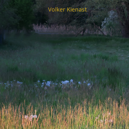
Skip
Volker Kienast
to
content