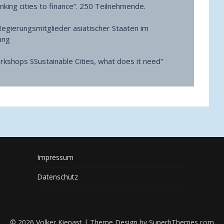
nking cities to finance”. 250 Teilnehmende.
Regierungsmitglieder asiatischer Staaten im
ung
kshops SSustainable Cities, what does it need”
Impressum
Datenschutz
© 2026 Volker Kienast
| Theme Design by
SuperbThemes.com