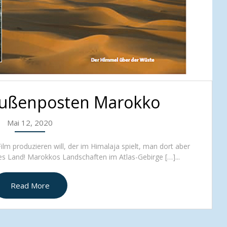
Außenposten Marokko
Mai 12, 2020
m produzieren will, der im Himalaja spielt, man dort aber
es Land! Marokkos Landschaften im Atlas-Gebirge […]...
Read More