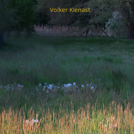
Skip
Volker Kienast
to
content