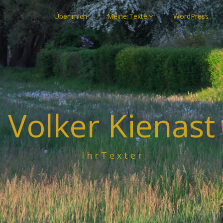
Über mich
Meine Texte
WordPress
Volker Kienast
I h r T e x t e r