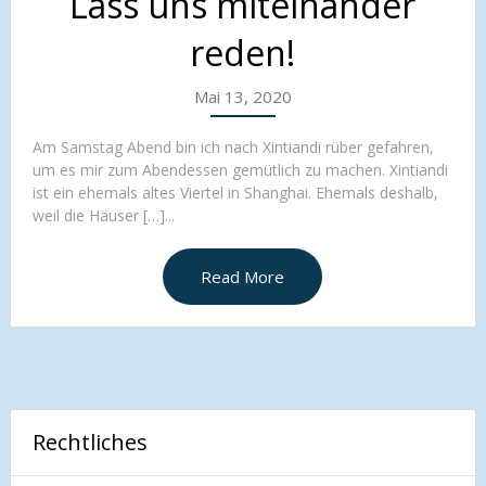
Lass uns miteinander
reden!
Mai 13, 2020
Am Samstag Abend bin ich nach Xintiandi rüber gefahren,
um es mir zum Abendessen gemütlich zu machen. Xintiandi
ist ein ehemals altes Viertel in Shanghai. Ehemals deshalb,
weil die Häuser […]...
Read More
Rechtliches