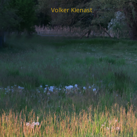
Skip
Volker Kienast
to
content