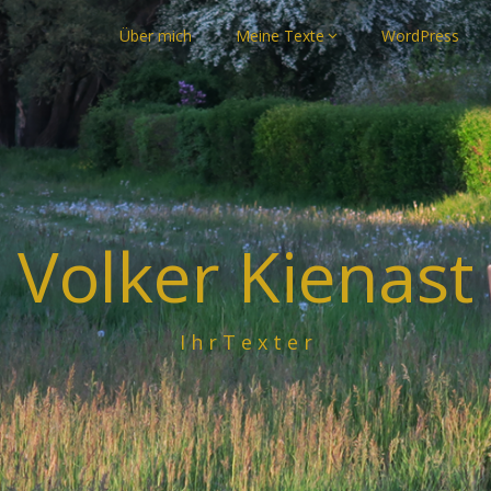
Über mich
Meine Texte
WordPress
Volker Kienast
I h r T e x t e r