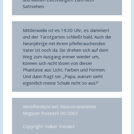
Sattsehen.
Mittlerweile ist es 19.30 Uhr, es dämmert
und der Tarotgarten schließt bald. Auch die
Neunjährige mit ihrem pfeiferauchenden
Vater ist noch da. Sie drehen sich auf dem
Weg zum Ausgang immer wieder um,
können sich nicht lösen von dieser
Phantasie aus Licht, Farben und Formen.
Und dann fragt sie: „Papa, warum sieht
eigentlich meine Schule nicht so aus?“
Veröffentlicht bei: Neurotransmitter
Magazin Reiseteil 06/2003
Copyright: Volker Kienast