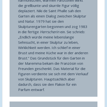
harmonischen, warmen Farbtönen wirkt
die grellbunte und skurrile Figur völlig
deplaziert. Niki de Saint Phalle sah den
Garten als einen Dialog zwischen Skulptur
und Natur. 1979 hat sie den
Skulpturengarten begonnen und zog 1983
in die fertige
Herrscherin
ein. Sie schrieb:
„Endlich würde meine lebenslange
Sehnsucht, in einer Skulptur zu leben,
Wirklichkeit werden. Ich schlief in einer
Brust und meine Küche war in der anderen
Brust.“ Das Grundstück für den Garten in
der Maremma bekam die Französin von
Freunden geschenkt. Das Material für die
Figuren verdiente sie sich mit dem Verkauf
von Skulpturen. Hauptsächlich aber
dadurch, dass sie den Flakon für ein
Parfum entwarf.