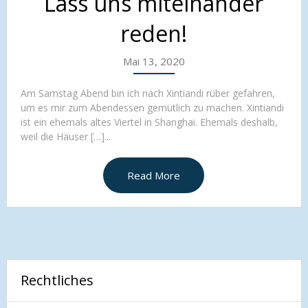
Lass uns miteinander
reden!
Mai 13, 2020
Am Samstag Abend bin ich nach Xintiandi rüber gefahren,
um es mir zum Abendessen gemütlich zu machen. Xintiandi
ist ein ehemals altes Viertel in Shanghai. Ehemals deshalb,
weil die Häuser […]...
Read More
Rechtliches