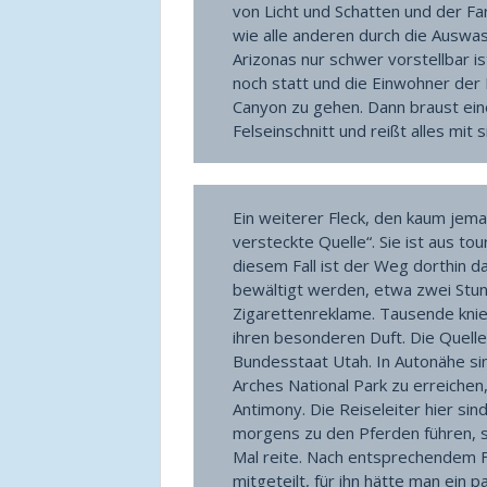
von Licht und Schatten und der F
wie alle anderen durch die Auswa
Arizonas nur schwer vorstellbar i
noch statt und die Einwohner der
Canyon zu gehen. Dann braust ei
Felseinschnitt und reißt alles mit s
Ein weiterer Fleck, den kaum jeman
versteckte Quelle“. Sie ist aus tou
diesem Fall ist der Weg dorthin da
bewältigt werden, etwa zwei Stun
Zigarettenreklame. Tausende knie
ihren besonderen Duft. Die Quell
Bundesstaat Utah. In Autonähe si
Arches National Park zu erreichen,
Antimony. Die Reiseleiter hier si
morgens zu den Pferden führen, s
Mal reite. Nach entsprechendem 
mitgeteilt, für ihn hätte man ein