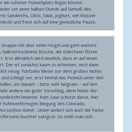
er ein schöner Picknickplatz liegen könnte.
h jeder vor einer halben Stunde auf Geheiß des
mit Sandwichs, Obst, Salat, Joghurt, viel Wasser
eckt und freut sich auf eine gemütliche Pause.
e Gruppe mit über einen Hügel und geht weitere
 halbvertrocknete Büsche, die Eidechsen flitzen
 Erst allmählich wird deutlich, dass er auf einen
rt. Der ist zunächst kaum zu erkennen, wird dann
zlich riesig. Fünfzehn Meter vor dem großen Nichts
und schlägt vor, erst einmal das Picknick unter den
tellen, um danach – bitte sehr langsam – auf den
iele andere ein guter Vorschlag, denn hinter der
enkrecht hinunter. Kein Zaun schützt davor, hier
einer hufeisenförmigen Biegung des Colorado,
horseshoe-bend“. Unten ändert sich auch die Farbe
Uferzone leuchtet sattgrün. So stellt man sich