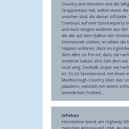
Country and Western und die Mi
Gruppentanz teil, selbst wenn di
unsicher sind. Als dieser offiziell
Cowboys auf eine Spontanparty in
und noch einigen anderen aus der
Als alle auf dem Balkon der Woh
Sternenzelt stehen, erzählen die 
Hippies erklären, dass es irgendwo
dem alles so frei ist, dass sie n
entdeckt haben, ihre Zeit dort nu
noch weg. Deshalb zogen sie nach U
ist. Es ist faszinierend, mit ihnen
Marlborough-Country über das Le
plaudern, natürlich mit einem echt
unendlichen Freiheit…
Infobox
Horseshoe-bend: am Highway 89 v
zwischen Arizona und Utah. An der 