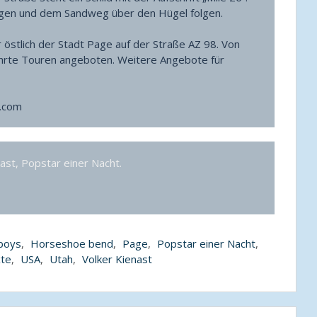
igen und dem Sandweg über den Hügel folgen.
 östlich der Stadt Page auf der Straße AZ 98. Von
hrte Touren angeboten. Weitere Angebote für
h.com
nast, Popstar einer Nacht.
boys
,
Horseshoe bend
,
Page
,
Popstar einer Nacht
,
xte
,
USA
,
Utah
,
Volker Kienast