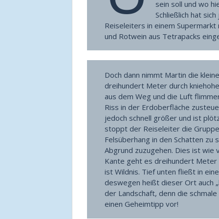
sein soll und wo hi
Schließlich hat sic
Reiseleiters in einem Supermarkt 
und Rotwein aus Tetrapacks einged
Doch dann nimmt Martin die klein
dreihundert Meter durch kniehohe,
aus dem Weg und die Luft flimmert.
Riss in der Erdoberfläche zusteue
jedoch schnell größer und ist plöt
stoppt der Reiseleiter die Gruppe 
Felsüberhang in den Schatten zu s
Abgrund zuzugehen. Dies ist wie v
Kante geht es dreihundert Meter s
ist Wildnis. Tief unten fließt in 
deswegen heißt dieser Ort auch „
der Landschaft, denn die schmale 
einen Geheimtipp vor!