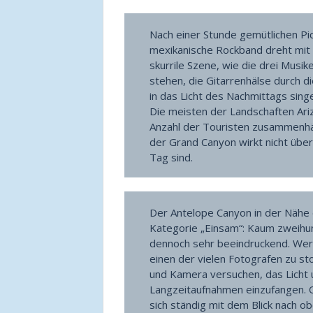
Nach einer Stunde gemütlichen Pi
mexikanische Rockband dreht mit i
skurrile Szene, wie die drei Musi
stehen, die Gitarrenhälse durch d
in das Licht des Nachmittags sing
Die meisten der Landschaften Ari
Anzahl der Touristen zusammenhän
der Grand Canyon wirkt nicht übe
Tag sind.
Der Antelope Canyon in der Nähe 
Kategorie „Einsam“: Kaum zweihun
dennoch sehr beeindruckend. Wer 
einen der vielen Fotografen zu sto
und Kamera versuchen, das Licht 
Langzeitaufnahmen einzufangen. 
sich ständig mit dem Blick nach o