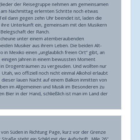
tglieder der Reisegruppe nehmen am gemeinsamen
e am Nachmittag erlernten Schritte noch etwas
e Teil dann gegen zehn Uhr beendet ist, laden die
 ihre Unterkunft ein, gemeinsam mit den Musikern
 Belegschaft der Ranch.
nscheune unter einem atemberaubenden
beiden Musiker aus ihrem Leben. Die beiden Alt-
 in Mexiko einen „unglaublich freien Ort“ gibt, an
ach einigen Jahren in einem bewussten Moment
r in Drogenträumen zu vergeuden. Und wollten nur
tah, wo offiziell noch nicht einmal Alkohol erlaubt
 in dieser lauen Nacht auf einem Balkon inmitten von
ben im Allgemeinen und Musik im Besonderen zu
en Bier in der Hand, schließlich ist man im Land der
on Süden in Richtung Page, kurz vor der Grenze
Straße steht ein Schild mit der Aufschrift „Mile 26“.