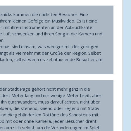
cknicks kommen die nächsten Besucher: Eine
hrem kleinen Gefolge ein Musikvideo. Es ist eine
ker mit ihren Instrumenten an der Abbruchkante
ie Luft schwenken und ihren Song in die Kamera und
en.
zonas sind einsam, was weniger mit der geringen
gt als vielmehr mit der Größe der Region. Selbst
rlaufen, selbst wenn es zehntausende Besucher am
der Stadt Page gehört nicht mehr ganz in die
dert Meter lang und nur wenige Meter breit, aber
ihn durchwandert, muss darauf achten, nicht über
lpern, die stehend, kniend oder liegend mit Stativ
und die gebänderten Rottöne des Sandsteins mit
Ob mit oder ohne Kamera, jeder Besucher dreht
ben um sich selbst, um die Veränderungen im Spiel