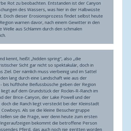
arbe Rot zu beobachten. Entstanden ist der Canyon
schungen des Wassers, was hier in der Halbwüste
st. Doch dieser Erosionsprozess findet selbst heute
 Region warnen davor, nach einem Gewitter in den
ne Welle aus Schlamm durch den schmalen
ich.
d kennt, heißt „hidden spring“, also „die
ristischer Sicht gar nicht so spektakulär, doch in
s Ziel. Der nämlich muss vierbeinig und im Sattel
den lang durch eine Landschaft wie aus der
- bis hüfthohe Beifussbüsche geben der Region
e liegt auf dem Grundstück der Rockin-R-Ranch im
nd der Brice-Canyon, der Lake Powell und der
 doch die Ranch liegt versteckt bei der Kleinstadt
nd Cowboys. Als sie die kleine Besuchergruppe
tellen sie die Frage, wer denn heute zum ersten
Fingeraufzeigen bekommt die betroffene Person
 passendes Pferd, das auch noch nie geritten worden