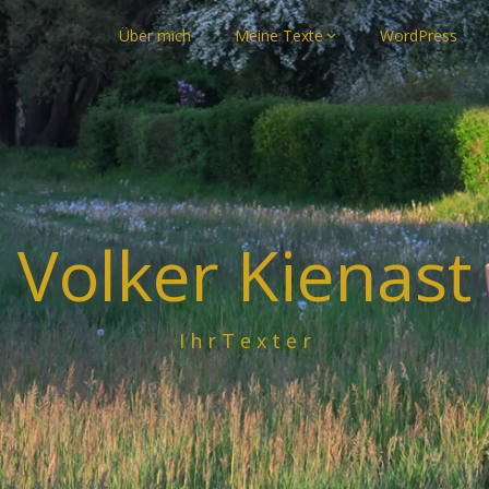
Über mich
Meine Texte
WordPress
Volker Kienast
I h r T e x t e r