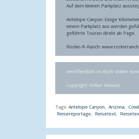
Auf dem kleinen Parkplatz ausste
Antelope Canyon: Einige Kilometer
einem Parkplatz aus werden gefü
geführte Touren direkt ab Page.
Rockin-R-Ranch: www.rocknrranc
Veröffentlicht im Buch: Volker Kie
Copyright: Volker Kienast
Tags:
Antelope Canyon
,
Arizona
,
Cow
Reisereportage
,
Reisetext
,
Reisete