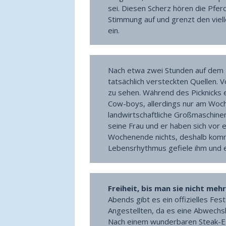
sei. Diesen Scherz hören die Pfe
Stimmung auf und grenzt den viel
ein.
Nach etwa zwei Stunden auf dem 
tatsächlich versteckten Quellen. 
zu sehen. Während des Picknicks e
Cow-boys, allerdings nur am Woc
landwirtschaftliche Großmaschinen
seine Frau und er haben sich vor e
Wochenende nichts, deshalb komme
Lebensrhythmus gefiele ihm und e
Freiheit, bis man sie nicht mehr
Abends gibt es ein offizielles Fe
Angestellten, da es eine Abwechsl
Nach einem wunderbaren Steak-Es