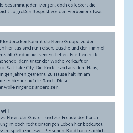
rde bestimmt jeden Morgen, doch es lockert die
leicht zu großen Respekt vor den Vierbeiner etwas
Pferderücken kommt die kleine Gruppe zu den
Von hier aus sind nur Felsen, Büsche und der Himmel
rzählt Gordon aus seinem Leben. Er ist einer der
henende, denn unter der Woche verkauft er
 in Salt Lake City. Die Kinder sind aus dem Haus,
inigen Jahren getrennt. Zu Hause hält ihn am
 er hierher auf die Ranch. Dieser
r wolle nirgends anders sein.
 will
st zu Ehren der Gäste – und zur Freude der Ranch-
ung im doch recht eintönigen Leben hier bedeutet.
sen spielt eine zwei-Personen-Band hauptsächlich