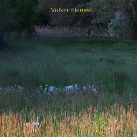
Skip
Volker Kienast
to
content