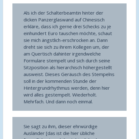
Als ich der Schalterbeamtin hinter der
dicken Panzerglaswand auf Chinesisch
erkläre, dass ich gerne drei Schecks zu je
einhundert Euro tauschen möchte, schaut
sie mich ängstlich-erschrocken an. Dann
dreht sie sich zu ihrem Kollegen um, der
am Quertisch dahinter irgendwelche
Formulare stempelt und sich durch seine
Sitzposition als hierarchisch höhergestellt
ausweist. Dieses Geräusch des Stempelns
soll in der kommenden Stunde der
Hintergrundrhythmus werden, denn hier
wird alles gestempelt. Wiederholt.
Mehrfach. Und dann noch einmal.
Sie sagt zu ihm, dieser ehrwürdige
Ausländer [das ist die hier übliche