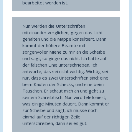
bearbeitet worden ist.
Nun werden die Unterschriften
miteinander verglichen, gegen das Licht
gehalten und die Mappe konsultiert. Dann
kommt der höhere Beamte mit
sorgenvoller Miene zu mir an die Scheibe
und sagt, so ginge das nicht. Ich hätte auf
der falschen Linie unterschrieben. Ich
antworte, das sei nicht wichtig. Wichtig sei
nur, dass es zwei Unterschriften sind: eine
beim Kaufen der Schecks, und eine beim
Tauschen. Er schaut mich an und geht zu
seinem Schreibtisch. Nun wird telefoniert,
was einige Minuten dauert. Dann kommt er
zur Scheibe und sagt, ich müsse noch
einmal auf der richtigen Zeile
unterschreiben, dann sei es gut.