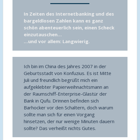
In Zeiten des Internetbanking und des
bargeldlosen Zahlen kann es ganz
schön abenteuerlich sein, einen Scheck
einzutauschen…
…und vor allem: Langwierig.
Ich bin im China des Jahres 2007 in der
Geburtsstadt von Konfuzius. Es ist Mitte
Juli und freundlich begrüßt mich ein
aufgeklebter Papierweihnachtsmann an
der Raumschiff-Enterprise-Glastür der
Bank in Qufu. Drinnen befinden sich
Barhocker vor den Schaltern, doch warum
sollte man sich für einen Vorgang
hinsetzen, der nur wenige Minuten dauern
sollte? Das verheißt nichts Gutes.