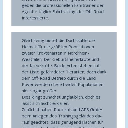
geben die professionellen Fahrtrainer der
Agentur täglich Fahrtrainings für Off-Road
Interessierte.
Gleichzeitig bietet die Dachskuhle die
Heimat für die größten Populationen
zweier Krö-tenarten in Nordrhein-
Westfalen: Der Geburtshelferkröte und
der Kreuzkröte. Beide Arten stehen auf
der Liste gefährdeter Tierarten, doch dank
dem Off-Road Betrieb durch die Land
Rover werden diese beiden Populationen
hier sogar größer.
Dies klingt zunächst unglaublich, doch es
lässt sich leicht erklären.
Zunächst haben Rheinkalk und APS GmbH
beim Anlegen des Trainingsgeländes da-
rauf geachtet, dass genügend Flächen für