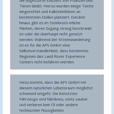
die ungestörte Existenz von Pflanzen und
Tieren bleibt. Hierzu wurden einige Teiche
eingerichtet und Kalksteinfelsen an
bestimmten Stellen platziert. Darüber
hinaus gibt es im Steinbruch etliche
Flächen, deren Zugang streng beschränkt
ist oder die überhaupt nicht genutzt
werden. Während der Krötenwanderung
ist es für die APS GmbH eine
Selbstverständlichkeit, dass bestimmte
Regionen des Land Rover Experience
Centers nicht befahren werden.
Hinzu kommt, dass die APS GmbH mit
diesem natürlichen Lebensraum möglichst
schonend umgeht. Die benutzten
Fahrzeuge sind fabrikneu, stets sauber
und verlieren kein Öl oder andere
technischen Flüssigkeiten.