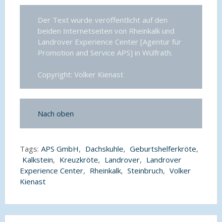
Der Text wurde veröffentlicht auf den
beiden Internetseiten von Rheinkalk und
Landrover Experience Center [Agentur für
Promotion and Service APS] in Wülfrath.
Copyright: Volker Kienast
Nach oben
Tags:
APS GmbH
,
Dachskuhle
,
Geburtshelferkröte
,
Kalkstein
,
Kreuzkröte
,
Landrover
,
Landrover
Experience Center
,
Rheinkalk
,
Steinbruch
,
Volker
Kienast