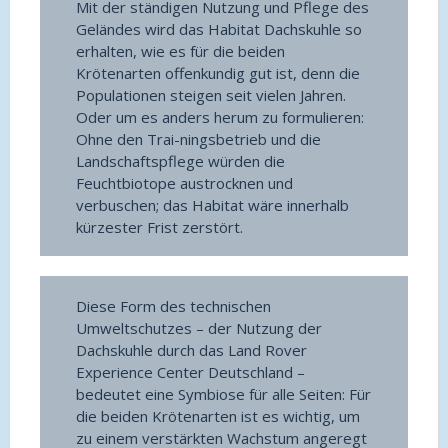
Mit der ständigen Nutzung und Pflege des
Geländes wird das Habitat Dachskuhle so
erhalten, wie es für die beiden
Krötenarten offenkundig gut ist, denn die
Populationen steigen seit vielen Jahren.
Oder um es anders herum zu formulieren:
Ohne den Trai-ningsbetrieb und die
Landschaftspflege würden die
Feuchtbiotope austrocknen und
verbuschen; das Habitat wäre innerhalb
kürzester Frist zerstört.
Diese Form des technischen
Umweltschutzes – der Nutzung der
Dachskuhle durch das Land Rover
Experience Center Deutschland –
bedeutet eine Symbiose für alle Seiten: Für
die beiden Krötenarten ist es wichtig, um
zu einem verstärkten Wachstum angeregt